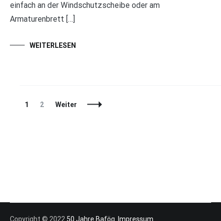
einfach an der Windschutzscheibe oder am
Armaturenbrett […]
WEITERLESEN
Beitragsnavigation
Seite
Seite
1
2
Weiter
Copyright © 2022
50 Jahre Bafög
.
Impressum